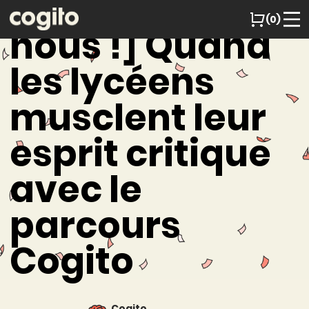
[On parle de
(0)
nous !] Quand
les lycéens
musclent leur
esprit critique
avec le
parcours
Cogito
Cogito