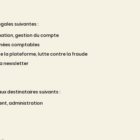
gales suivantes :
mation, gestion du compte
nnées comptables
e la plateforme, lutte contre la fraude
la newsletter
x destinataires suivants :
ent, administration