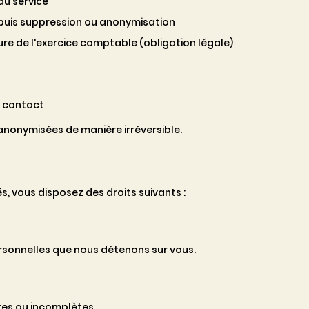
du service
 puis suppression ou anonymisation
ure de l'exercice comptable (obligation légale)
r contact
anonymisées de manière irréversible.
, vous disposez des droits suivants :
rsonnelles que nous détenons sur vous.
es ou incomplètes.