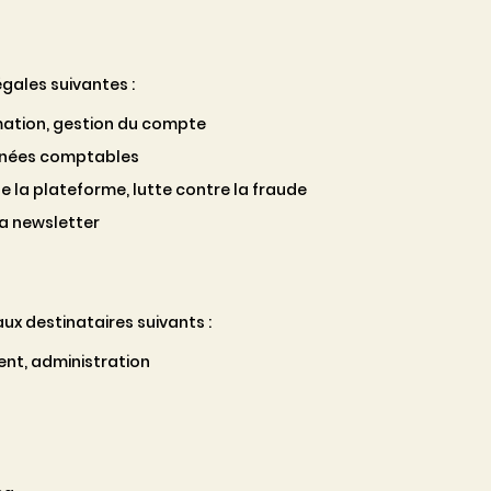
gales suivantes :
mation, gestion du compte
nnées comptables
e la plateforme, lutte contre la fraude
la newsletter
x destinataires suivants :
ent, administration