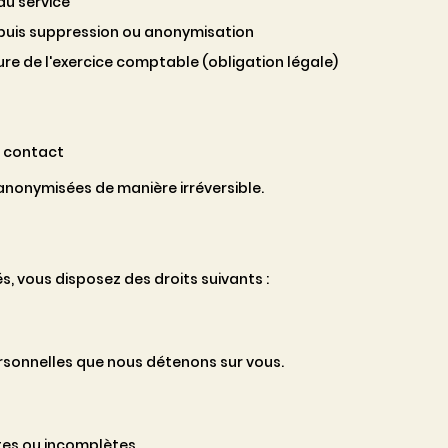
du service
 puis suppression ou anonymisation
ure de l'exercice comptable (obligation légale)
r contact
anonymisées de manière irréversible.
, vous disposez des droits suivants :
rsonnelles que nous détenons sur vous.
es ou incomplètes.