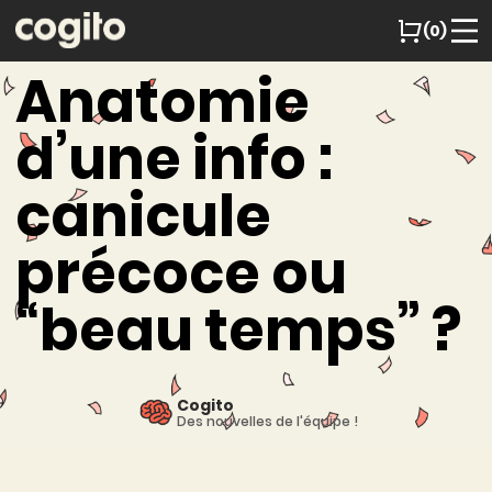
(0)
Anatomie
d’une info :
canicule
précoce ou
“beau temps” ?
Cogito
Des nouvelles de l'équipe !