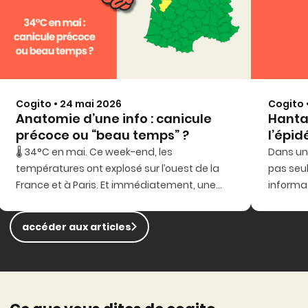
Cogito • 24 mai 2026
Cogito 
Anatomie d’une info : canicule
Hantav
précoce ou “beau temps” ?
l’épi
🌡️ 34°C en mai. Ce week-end, les
Dans une
températures ont explosé sur l’ouest de la
pas seul
France et à Paris. Et immédiatement, une
informat
question médiatique s’est posée : comment
stratég
raconter cet épisode ?
accéder aux articles